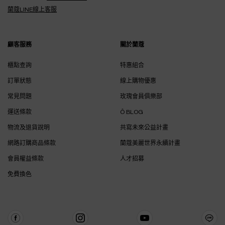
蘭蔻LINE線上客服
顧客服務
關於蘭蔻
櫃點查詢
特惠組合
訂單狀態
線上購物優惠
常見問題
玫瑰會員俱樂部
運送條款
Ô BLOG
物流及退貨說明
共寫未來公益計畫
網路訂購商品條款
蘭蔻美麗世界永續計畫
會員權益條款
人才招募
免費換色