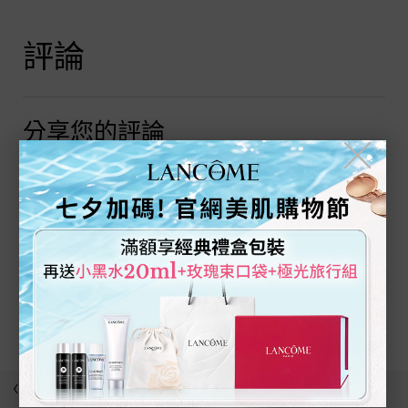
PDP Tabs
PDP Reviews
評論
分享您的評論
╳
與其他人分享您的看法
撰寫評論
目前沒有任何評論
為產品留下評論吧!
最近瀏覽
使用方法
回到上一頁