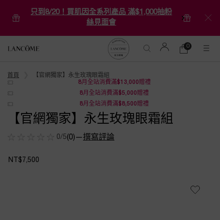
只到8/20！買肌因全系列產品 滿$1,000抽粉
絲見面會
0
0 product in ca
購
物
Main content
車
首頁
【官網獨家】永生玫瑰眼霜組
8月全站消費滿$13,000贈禮
8月全站消費滿$5,000贈禮
8月全站消費滿$8,500贈禮
【官網獨家】永生玫瑰眼霜組
0/5
(0)
—
撰寫評論
NT$7,500