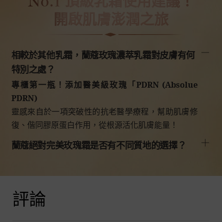
頂級乳霜使用建議！
No.1
開啟肌膚澎潤之旅
相較於其他乳霜，蘭蔻玫瑰濃萃乳霜對皮膚有何
特別之處？
專櫃第一瓶！添加醫美級玫瑰「PDRN (Absolue
PDRN)
靈感來自於一項突破性的抗老醫學療程，幫助肌膚修
復、偕同膠原蛋白作用，從根源活化肌膚能量！
蘭蔻絕對完美玫瑰霜是否有不同質地的選擇？
產品評論
評論