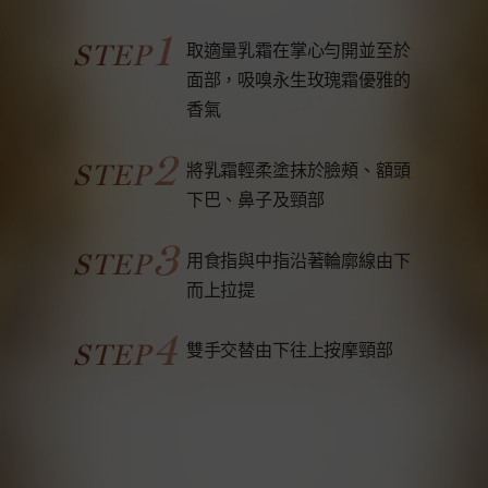
1
STEP
取適量乳霜​在掌心勻開並至於
面部，吸嗅永生玫瑰霜優雅的
香氣
2
STEP
將乳霜輕柔塗抹於臉頰、額頭
下巴、鼻子及頸部
3
STEP
用食指與中指沿著輪廓線由下​
而上拉提
4
STEP
雙手交替由下往上按摩頸部