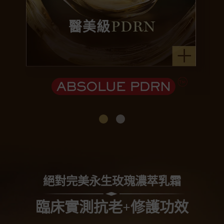
醫美級
PDRN
絕對完美永生玫瑰濃萃乳霜
臨床實測抗老+修護功效