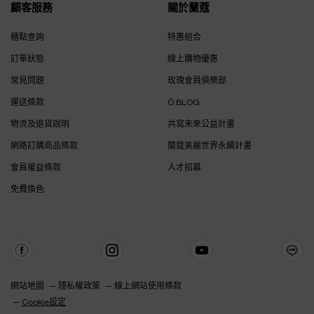
顧客服務
關於蘭蔻
櫃點查詢
特惠組合
訂單狀態
線上購物優惠
常見問題
玫瑰會員俱樂部
運送條款
Ô BLOG
物流及退貨說明
共寫未來公益計畫
網路訂購商品條款
蘭蔻美麗世界永續計畫
會員權益條款
人才招募
免費換色
網站地圖
隱私權政策
線上網站使用條款
Cookie設定