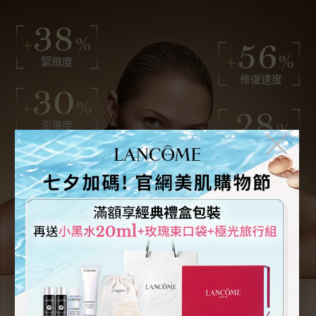
38
+
%
56
+
%
緊緻度
修復速度
30
+
%
28
澎彈度
-
%
╳
泛紅敏感