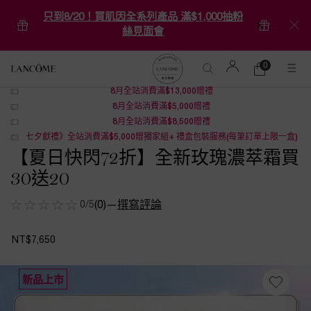
只到8/20！買肌因全系列產品 滿$1,000抽粉
絲見面會
0
0 product in c
購
物
8月全站消費滿$13,000贈禮
Main content
車
8月全站消費滿$5,000贈禮
8月全站消費滿$8,500贈禮
七夕獻禮》全站消費滿$5,000贈獨家組+ 禮盒包裝服務(每筆訂單上限一盒)
【夏日快閃72折】全新玫瑰濃萃霜買
30送20
0/5
(0)
—
撰寫評論
NT$7,650
新品上市