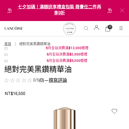
七夕加碼！滿額送享禮盒包裝 唇膏任二件再
享9折
0
0 product in ca
購
物
Main content
車
首頁
絕對完美黑鑽精華油
8月全站消費滿$13,000贈禮
8月全站消費滿$5,000贈禮
8月全站消費滿$8,500贈禮
絕對完美黑鑽精華油
0/5
(0)
—
撰寫評論
NT$16,500