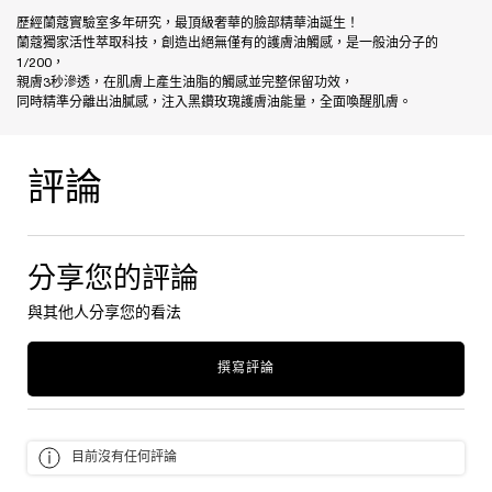
歷經蘭蔻實驗室多年研究，最頂級奢華的臉部精華油誕生！
蘭蔻獨家活性萃取科技，創造出絕無僅有的護膚油觸感，是一般油分子的
1/200，
親膚3秒滲透，在肌膚上產生油脂的觸感並完整保留功效，
同時精準分離出油膩感，注入黑鑽玫瑰護膚油能量，全面喚醒肌膚。
評論
產品評論
分享您的評論
與其他人分享您的看法
撰寫評論
目前沒有任何評論