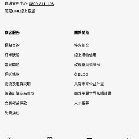
玫瑰會務中心:
0800-211-198
蘭蔻LINE線上客服
顧客服務
關於蘭蔻
櫃點查詢
特惠組合
訂單狀態
線上購物優惠
常見問題
玫瑰會員俱樂部
運送條款
Ô BLOG
物流及退貨說明
共寫未來公益計畫
網路訂購商品條款
蘭蔻美麗世界永續計畫
會員權益條款
人才招募
免費換色