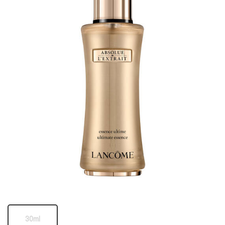
One 包裝 only
30ml
Selected
The product variation is out of stock,
, 1 of 1