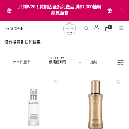
只到8/20！買肌因全系列產品 滿$1,000抽粉
絲見面會
0
0 product in ca
購
物
Main content
車
沒有搜尋到任何結果
Sort by
SORT BY
價錢低到高
過濾
212 件產品
FILTER MENU