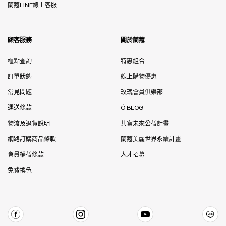
蘭蔻LINE線上客服
顧客服務
關於蘭蔻
櫃點查詢
特惠組合
訂單狀態
線上購物優惠
常見問題
玫瑰會員俱樂部
運送條款
Ô BLOG
物流及退貨說明
共寫未來公益計畫
網路訂購商品條款
蘭蔻美麗世界永續計畫
會員權益條款
人才招募
免費換色