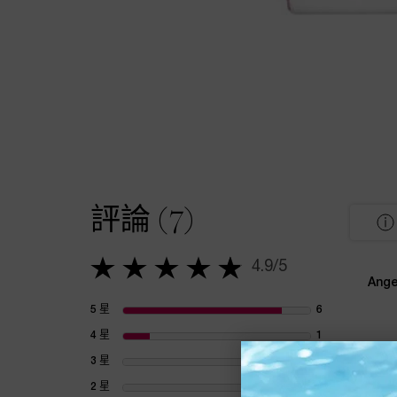
評論 (7)
PDP Tabs
PDP Product Social Links Mobile
PDP Reviews
4.9/5
4.9 out of 5 stars.
Ange
5 星
6
6 reviews with
4 星
1
1 review with 
3 星
0
1 review with 
2 星
0
1 review with 