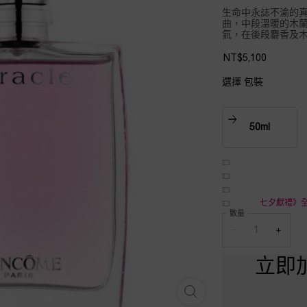
生命中永誌不渝的真
曲，中段溫暖的木
氣，在後段麝香及木
NT$5,100
選擇 包裝
Select a size:
50ml
Selected
, 1 of 2
七夕獻禮》全
數量
−
+
立即
真愛奇蹟香水 - 放大圖像