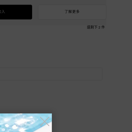
加入
了解更多
還剩下 2 件
╳