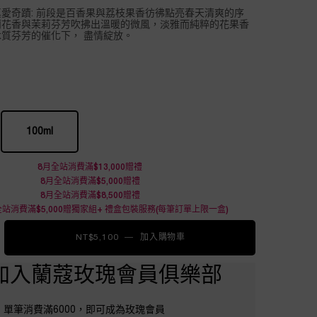
愛奇蹟: 前段是百香果與荔枝果香彷彿點亮春天清爽的序
蘭花香與茉莉芬芳吹拂出溫暖的微風，淡雅而純粹的花果香
質芬芳的催化下， 盡情綻放。
100ml
Selected
, 2 of 2
8月全站消費滿$13,000贈禮
8月全站消費滿$5,000贈禮
8月全站消費滿$8,500贈禮
站消費滿$5,000贈獨家組+ 禮盒包裝服務(每筆訂單上限一盒)
NT$5,100
―
加入購物車
真愛奇蹟香水
加入蘭蔻玫瑰會員俱樂部
單筆消費滿6000，即可成為玫瑰會員