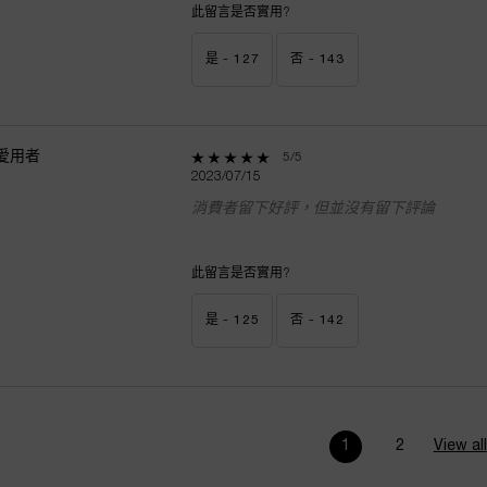
此留言是否實用?
是 -
127
否 -
143
愛用者
5 out of 5 stars.
5/5
2023/07/15
消費者留下好評，但並沒有留下評論
此留言是否實用?
是 -
125
否 -
142
1
2
View all
Page 1 of 2. Curren