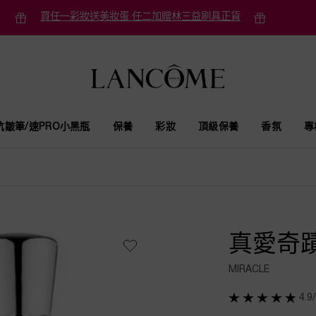
買任一彩妝送美妝蛋 任二加贈林三益刷具正貨
抗皺筆/速PRO小黑瓶
保養
彩妝
頂級保養
香氛
專
真愛奇
MIRACLE
4.9