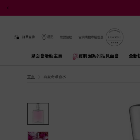
訂單查詢
櫃點
需要協助
官網購物專屬優惠
見面會活動主頁
買肌因系列抽見面會​
全新
Main content
首頁
真愛奇蹟香水