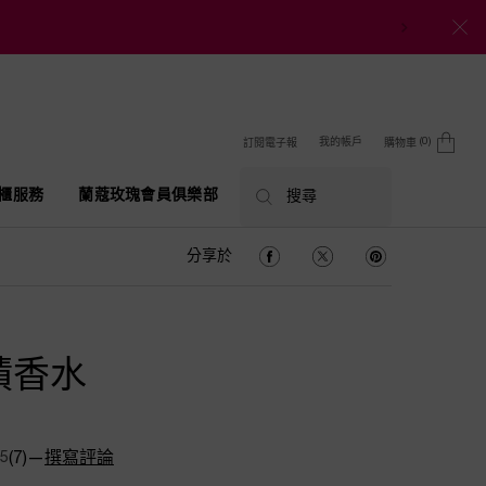
0
我的帳戶
訂閱電子報
購物車
0 product in cart
櫃服務
蘭蔻玫瑰會員俱樂部
搜尋
分享於 Facebook
分享於 Twitter
分享於 Pinterest
分享於
蹟香水
/5
(7)
—
撰寫評論