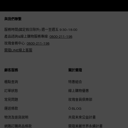
Footer navigation
與我們聯繫
服務時間(國定假日除外) 週一至週五 9:30~18:00
產品諮詢&線上購物服務專線:
0800-211-198
玫瑰會務中心:
0800-211-198
蘭蔻LINE線上客服
顧客服務
關於蘭蔻
櫃點查詢
特惠組合
訂單狀態
線上購物優惠
常見問題
玫瑰會員俱樂部
運送條款
Ô BLOG
物流及退貨說明
共寫未來公益計畫
網路訂購商品條款
蘭蔻美麗世界永續計畫