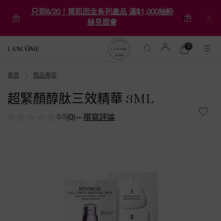
只到8/20！買肌因全系列產品 滿$1,000抽粉
絲見面會
0
0 product in ca
購
物
Main content
車
首頁
贈品專區
超緊顏醇肽三效精華 3ML
0/5
(0)
—
撰寫評論