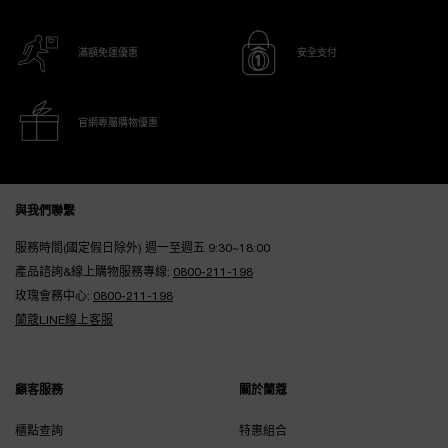
滿額免運優惠
安全支付
官網專屬購物優惠
Footer navigation
與我們聯繫
服務時間(國定假日除外) 週一至週五 9:30~18:00
產品諮詢&線上購物服務專線:
0800-211-198
玫瑰會務中心:
0800-211-198
蘭蔻LINE線上客服
顧客服務
關於蘭蔻
櫃點查詢
特惠組合