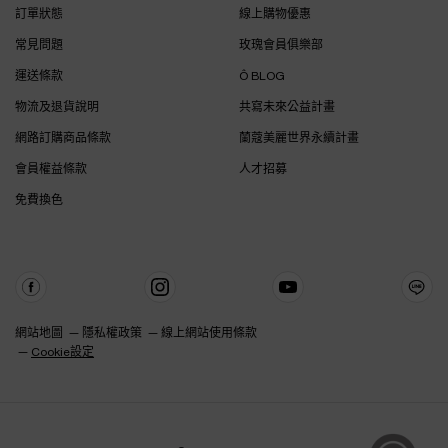
訂單狀態
線上購物優惠
常見問題
玫瑰會員俱樂部
運送條款
Ô BLOG
物流及退貨說明
共寫未來公益計畫
網路訂購商品條款
蘭蔻美麗世界永續計畫
會員權益條款
人才招募
免費換色
網站地圖
隱私權政策
線上網站使用條款
Cookie設定