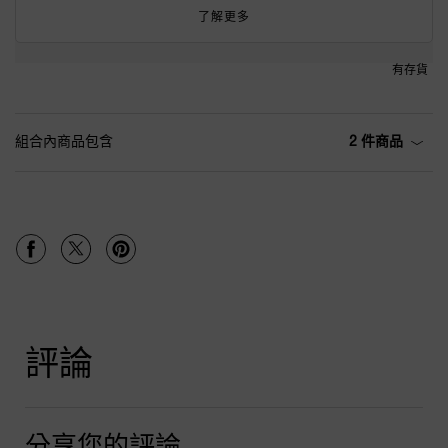
了解更多
有存貨
組合內商品包含
2 件商品
PDP Tabs
PDP Product Social Links Mobile
分享於 Facebook
分享於 Twitter
分享於 Pinterest
PDP Reviews
評論