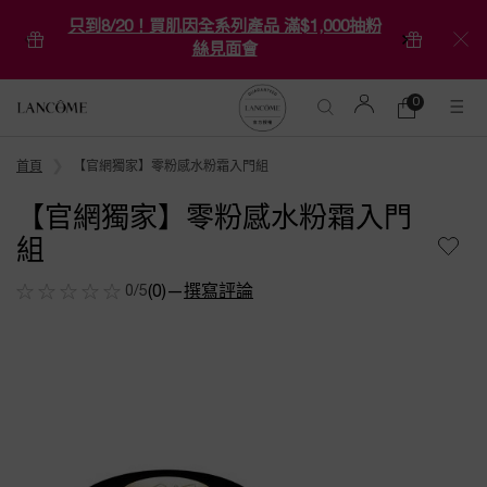
只到8/20！買肌因全系列產品 滿$1,000抽粉
絲見面會
0
0 product in ca
購
物
Main content
車
首頁
【官網獨家】零粉感水粉霜入門組
【官網獨家】零粉感水粉霜入門
組
0/5
(0)
—
撰寫評論