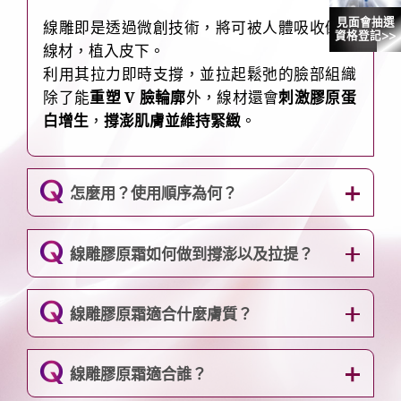
線雕即是透過微創技術，將可被人體吸收倒鉤
見面會抽選
資格登記>>
線材，植入皮下。
利用其拉力即時支撐，並拉起鬆弛的臉部組織
除了能
重塑 V 臉輪廓
外，線材還會
刺激膠原蛋
白增生
，
撐澎肌膚並維持緊緻
。
Q
怎麼用？使用順序為何？
Q
線雕膠原霜如何做到撐澎以及拉提？
Q
線雕膠原霜適合什麼膚質？
Q
線雕膠原霜適合誰？