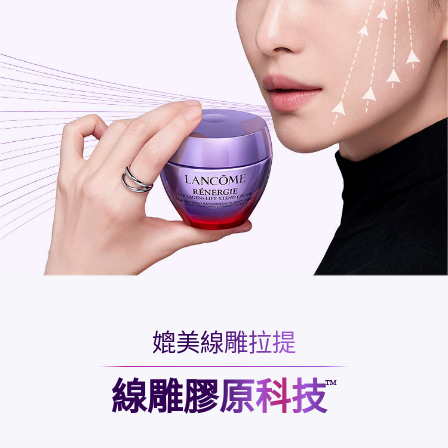
媲美線雕拉提
線雕膠原科技
™