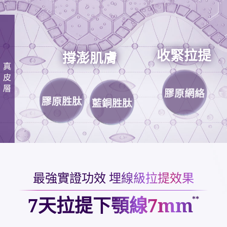
收緊拉提
撐澎肌膚
膠原網絡
膠原胜肽
藍銅胜肽
最強實證功效 埋線級拉提效果
7天拉提下顎線7mm
**