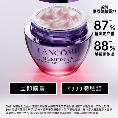
首創
膠原絲線質地
87
***
%
輪廓更立體
88
***
%
雙頰更飽滿
立即購買
$999體驗組
*無針線雕係指產品研發靈感源自醫美線雕技術之抗老保養科技**係指經第三方公正機構，
50位受試者使用本產品1週後，經專業儀器檢測，其下顎輪廓線上升拉提之最高幅度，實際
效果因人而異 ***77位47至70歲受試者使用本產品1週後，經臨床測試評估結果