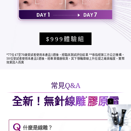
$999體驗組
*77位47至70歲受試者使用本產品1週後，經臨床測試評估結果 **係指經第三方公正機構，
50位受試者使用本產品1週後，經專業儀器檢測，其下顎輪廓線上升拉提之最高幅度，實際
效果因人而異
常見Q&A
全新！無針線雕
膠原霜
*
Q
什麼是線雕？