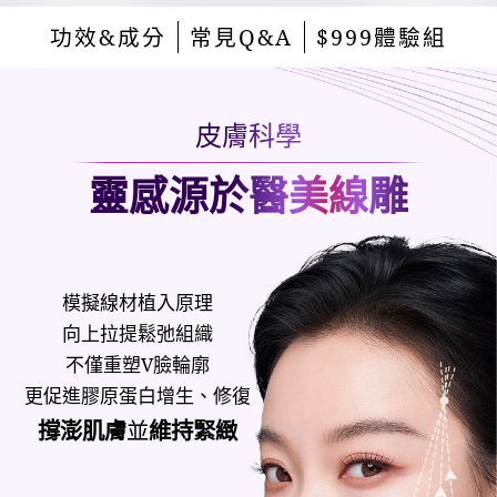
功效&成分
常見Q&A
$999體驗組
皮膚科學
靈感源於醫美線雕
模擬線材植入原理
向上拉提鬆弛組織
不僅重塑V臉輪廓
更促進膠原蛋白增生、修復
撐澎肌膚
並
維持緊緻