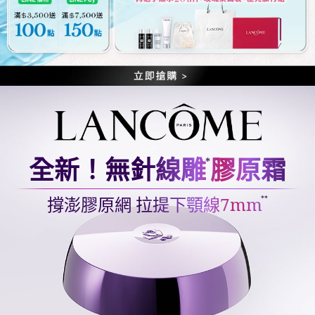
全新！無針線雕
膠原霜
*
撐澎膠原網 拉提下顎線7mm
**