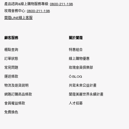
產品諮詢&線上購物服務專線:
0800-211-198
玫瑰會務中心:
0800-211-198
蘭蔻LINE線上客服
顧客服務
關於蘭蔻
櫃點查詢
特惠組合
訂單狀態
線上購物優惠
常見問題
玫瑰會員俱樂部
運送條款
Ô BLOG
物流及退貨說明
共寫未來公益計畫
網路訂購商品條款
蘭蔻美麗世界永續計畫
會員權益條款
人才招募
免費換色