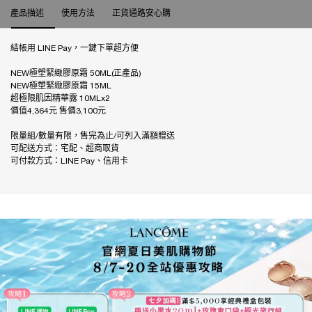
產品描述
產品描述
使用方法
正貨通路安心購
結帳用 LINE Pay，一鍵下單超方便
NEW極塑緊緻膠原霜 50ML(正產品)
NEW極塑緊緻膠原霜 15ML
超極限肌因精華露 10MLx2
價值4,364元 售價3,100元
限量組/數量有限，售完為止/可列入滿額贈送
可配送方式：宅配、超商取貨
可付款方式：LINE Pay、信用卡
極塑緊緻膠原霜