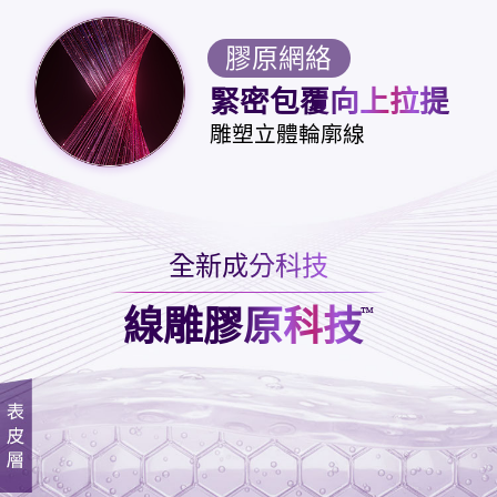
膠原網絡
緊密包覆向上拉提
雕塑立體輪廓線
全新成分科技
線雕膠原科技
™