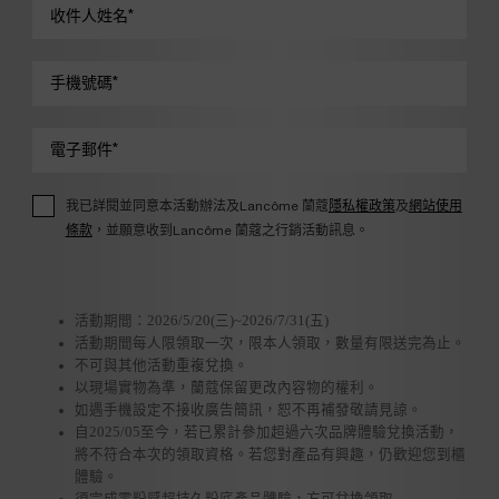
收件人姓名
*
手機號碼
*
電子郵件
*
我已詳閱並同意本活動辦法及Lancôme 蘭蔻
隱私權政策
及
網站使用
條款
，並願意收到Lancôme 蘭蔻之行銷活動訊息。
活動期間：2026/5/20(三)~2026/7/31(五)
活動期間每人限領取一次，限本人領取，數量有限送完為止。
不可與其他活動重複兌換。
以現場實物為準，蘭蔻保留更改內容物的權利。
如遇手機設定不接收廣告簡訊，恕不再補發敬請見諒。
自2025/05至今，若已累計參加超過六次品牌體驗兌換活動，
將不符合本次的領取資格。若您對產品有興趣，仍歡迎您到櫃
體驗。
須完成零粉感超持久粉底產品體驗，方可兌換領取