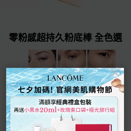
零粉感超持久粉底棒 全色選
╳
110