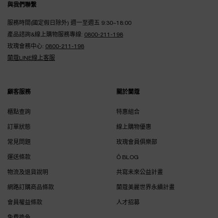
與我們聯繫
服務時間(國定假日除外) 週一至週五 9:30~18:00
產品諮詢&線上購物服務專線:
0800-211-198
玫瑰會務中心:
0800-211-198
蘭蔻LINE線上客服
顧客服務
關於蘭蔻
櫃點查詢
特惠組合
訂單狀態
線上購物優惠
常見問題
玫瑰會員俱樂部
運送條款
Ô BLOG
物流及退貨說明
共寫未來公益計畫
網路訂購商品條款
蘭蔻美麗世界永續計畫
會員權益條款
人才招募
免費換色