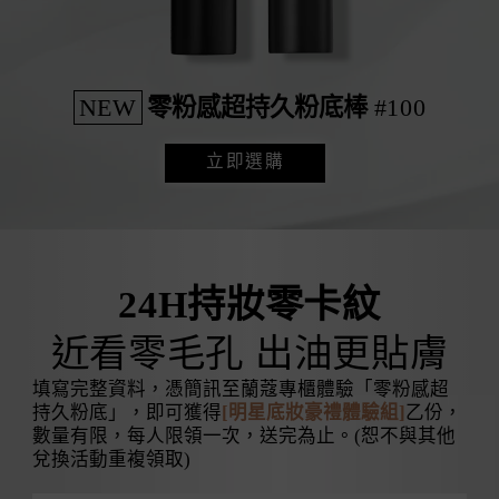
NEW
零粉感超持久粉底棒
#100
立即選購
24H持妝零卡紋
近看零毛孔 出油更貼膚
填寫完整資料，憑簡訊至蘭蔻專櫃體驗「零粉感超
持久粉底」，即可獲得
[明星底妝豪禮體驗組]
乙份，
數量有限，每人限領一次，送完為止。(恕不與其他
兌換活動重複領取)