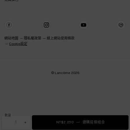
網站地圖
隱私權政策
線上網站使用條款
Cookie設定
© Lancôme 2026
數量
−
+
NT$2,250
―
選購這個組合
【夏季底妝組】