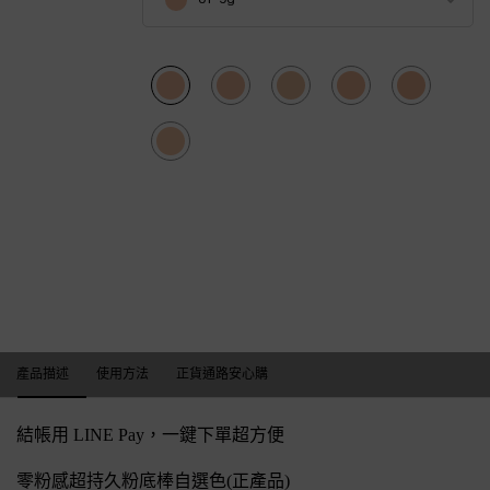
Selected
01-9g, 1 of 6
Selected
110-9g, 2 of 6
Selected
210-9g, 3 of 6
Selected
250-9g, 4 of 6
Selected
310-9g, 5 of 6
Selected
100-9g, 6 of 6
產品描述
產品描述
使用方法
正貨通路安心購
結帳用 LINE Pay，一鍵下單超方便
零粉感超持久粉底棒自選色(正產品)