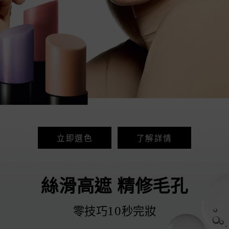
立即選色
了解詳情
絲滑高遮 精修毛孔
10
零技巧
秒完妝