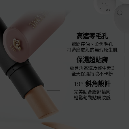
高遮零毛孔
瞬間控油、柔焦毛孔
打造磨皮般的無瑕原生肌
保濕超貼膚
蘊含角鯊烷及維生素E
全天保濕持妝不卡粉
19°
斜角設計
完美貼合臉部輪廓
輕鬆勾勒貼膚妝感