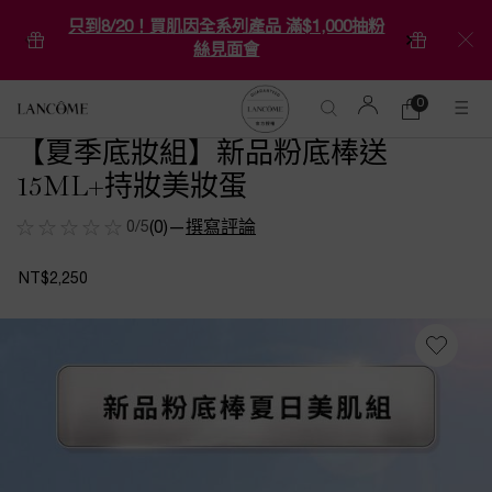
只到8/20！買肌因全系列產品 滿$1,000抽粉
絲見面會
0
0 product in ca
購
物
【夏季底妝組】新品粉底棒送
Main content
車
15ML+持妝美妝蛋
0/5
(0)
—
撰寫評論
NT$2,250