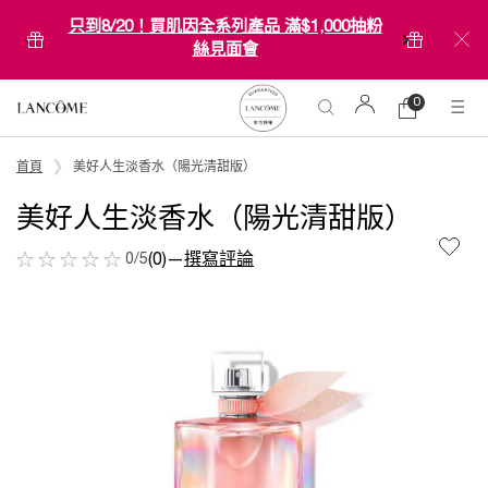
只到8/20！買肌因全系列產品 滿$1,000抽粉
絲見面會
0
0 product in ca
購
物
Main content
車
首頁
美好人生淡香水（陽光清甜版）
美好人生淡香水（陽光清甜版）
0/5
(0)
—
撰寫評論