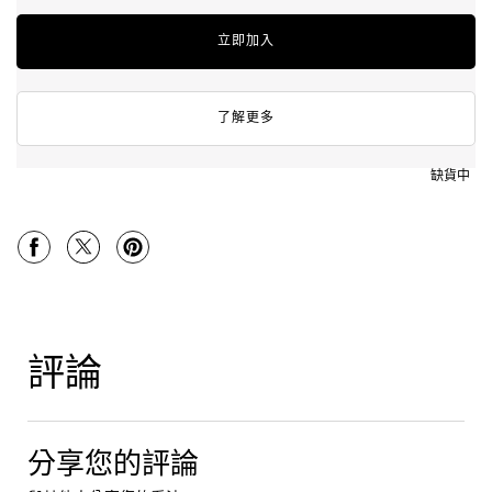
立即加入
了解更多
缺貨中
PDP Tabs
PDP Product Social Links Mobile
分享於 Facebook
分享於 Twitter
分享於 Pinterest
PDP Reviews
評論
分享您的評論