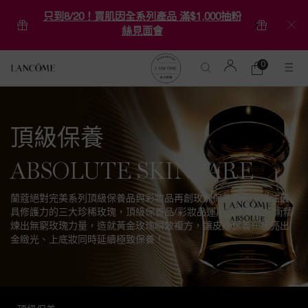
只到8/20！買肌因全系列產品 滿$1,000抽粉
絲見面會
0
0 product in ca
購
物
Main content
車
頂級保養
ABSOLUTE SKINCARE
蘭蔻絕對完美系列頂級保養品與彩妝品再創玫瑰保養傳奇！滿注最
具修護力的三大珍稀玫瑰，頂級保養品/彩妝品運用三大萃取技術精
煉出無窮玫瑰力量，造就黃金玫瑰瞬效複方，讓皮膚保養一夜亮出
金緻光、上底妝同時延續極致保養！