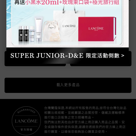
150ML
LC ABSOLUE ROSE80 LOTION
ABSOLUE THE EYE CREAM
B150ML
1
2
只有一種容量
只有一種容量
150ml
20ml
NT$6,200
NT$7,500
加入購物車
絕對完美永生玫瑰修護精露150ML
加入購物車
絕對完美永生
載入更多產品