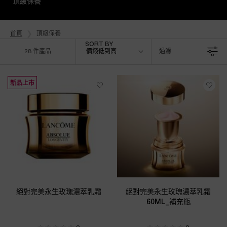
頂級保養
首頁
頂級保養
Sort by
SORT BY
28 件產品
價錢低到高
過濾
FILTER MENU
新品上市
絕對完美永生玫瑰濃萃乳霜
絕對完美永生玫瑰濃萃乳霜
60ML_補充瓶