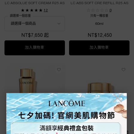
LC ABSOLUE SOFT CREAM R25 AS
LC ABS SOFT CRE REFILL R25 AS
12
0
請選擇一個容量
只有一種容量
60ml
NT$7,650 起
NT$12,450
加入購物車
絕對完美永生玫瑰逆齡乳霜
加入購物車
絕對完美永生玫
╳
絕對完美永生玫瑰修護精露
絕對完美永生玫瑰肽金逆時眼霜