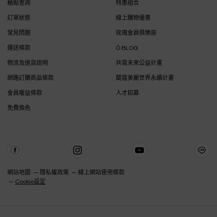
櫃點查詢
特惠組合
訂單狀態
線上購物優惠
常見問題
玫瑰會員俱樂部
運送條款
Ô BLOG
物流及退貨說明
共寫未來公益計畫
網路訂購商品條款
蘭蔻美麗世界永續計畫
會員權益條款
人才招募
免費換色
網站地圖
隱私權政策
線上網站使用條款
Cookie設定