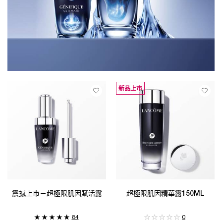
新品上市
震撼上市—超極限肌因賦活露
超極限肌因精華露150ML
84
0