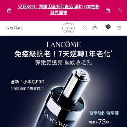
只到8/20！買肌因全系列產品 滿$1,000抽粉
絲見面會
0
0 product in ca
購
物
Main content
車