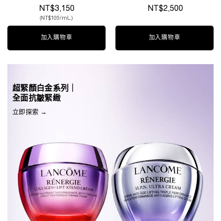
NT$3,150
NT$2,500
(NT$105/mL.)
加入購物車
震撼上市—超極限肌因賦活露
加入購物車
超極限肌因精華
超緊顏白金系列｜
全面抗皺緊緻
立即探索 →